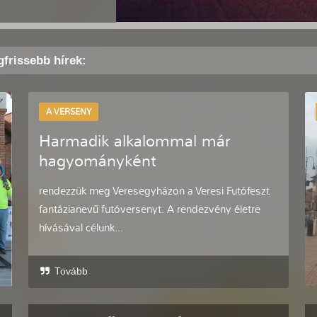
gfrissebb hírek:
A VERSENY
Harmadik alkalommal már
hagyományként
rendezzük meg Veresegyházon a Veresi Futófeszt
fantázianevű futóversenyt. A rendezvény életre
hívásával célunk...
Tovább