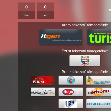
0
0
óra
perc
Arany fokozatú támogatóink:
Ezüst fokozatú támogatóink:
Bronz fokozatú támogatóink: