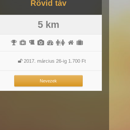
Rövid táv
5 km
|
2017. március 26-ig 1.700 Ft
Nevezek