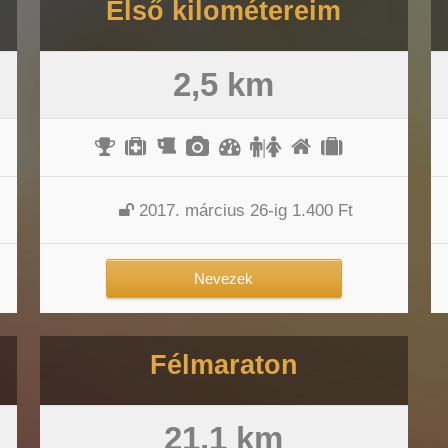
Első kilométereim
2,5 km
|
2017. március 26-ig 1.400 Ft
Nevezek
Félmaraton
21,1 km