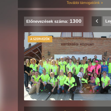
További támogatóink »
1300
Le
Előnevezések száma:
A SZERVEZŐK