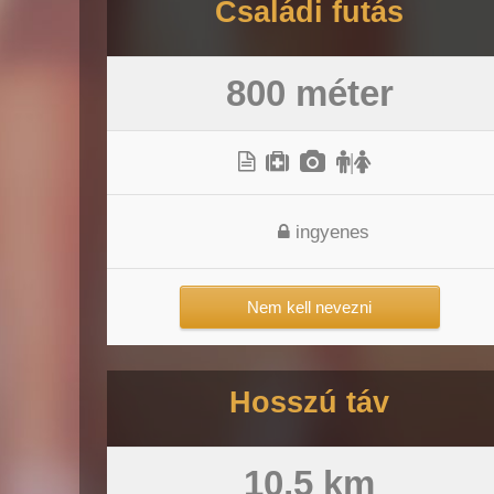
Családi futás
800 méter
|
ingyenes
Nem kell nevezni
Hosszú táv
10,5 km