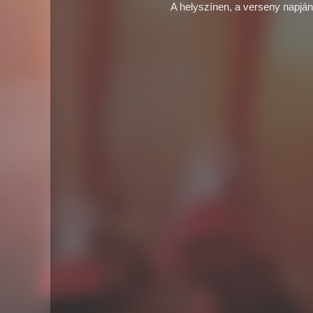
A helyszínen, a verseny napjá