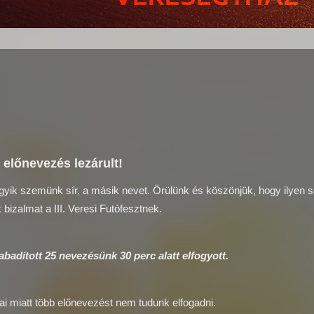
 előnevezés lezárult!
 egyik szemünk sír, a másik nevet. Örülünk és köszönjük, hogy ilyen 
bizalmat a III. Veresi Futófesztnek.
zabadított 25 nevezésünk 30 perc alatt elfogyott.
ai miatt több előnevezést nem tudunk elfogadni.