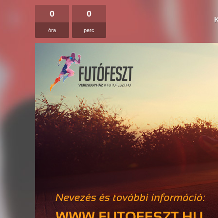
0
0
óra
perc