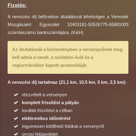
Fizetés:
A nevezési díj befizetése átutalással lehetséges a Veresiek
Mozgásáért Egyesület 10403181-50526775-65881009
számlaszámú bankszámlájára. (K&H)
Az átutalásnál a közleményben a versenyzőnek meg
kell adnia a nevét, a születési évét és a
regisztrációkor kapott azonosítóját.
A nevezési díj tartalmaz (21,1 km, 10,5 km, 5 km, 2,5 km):
részvételt a versenyen
komplett frissítést a pályán
további frissítést a célban
elektronikus időmérést
ingyenesen letölthető fotókat a versenyről
orvosi felügyeletet