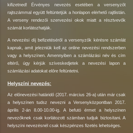
kifizetned! Érvényes nevezés esetében a versenyzőt
rajtszámmal együtt feltüntetjük a honlapon elérhető rajtlistán.
A verseny rendezői szervezési okok miatt a résztvevők
számát korlátozhatják.
A nevezési díj befizetéséről a versenyzők kérésre számlát
kapnak, amit jelezniük kell az online nevezési rendszerben
vagy a helyszínen. Amennyiben a számlázási név és cím
eltérő, úgy kérjük szíveskedjetek a nevezési lapon a
számlázási adatokat előre feltüntetni.
Helyszíni nevezés:
Az előnevezési határidő (2017. március 26-a) után már csak
a helyszínen tudsz nevezni a Versenyközpontban 2017.
április 2-án 8.00-10.00-ig. A befutó érmet a helyszínen
nevezőknek csak korlátozott számban tudjuk biztosítani. A
helyszíni nevezésnél csak készpénzes fizetés lehetséges.