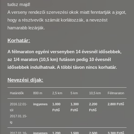
tudsz majd!
A verseny rendezői szervezési okok miatt fenntartják a jogot,
hogy a résztvevők számát korlátozzák, a nevezést
hamarabb lezárják.
Korhatár:
A félmaraton egyéni versenyben 14 évesnél idősebbek,
az 1/4 maraton (10,5 km) futáson pedig 10 évesnél
idősebbek indulhatnak. A többi távon nincs korhatár.
Nevezési díjak:
Határidők
800 m
2,5 km
5 km
10,5 km
Félmaraton
2016.12.01-
ingyenes
1.000
1.300
2.200
2.800 Ft/fő
tól
Ft/fő
Ft/fő
Ft/fő
2017.01.15-
ig
2017.01.16-
ingyenes
1.200
1.500
2.500
3.300 Ft/fő