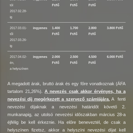
tól
Ft/fő
Ft/fő
Ft/fő
2017.02.28-
ig
2017.03.01-
ingyenes
1.400
1.700
2.800
3.800 Ft/fő
től
Ft/fő
Ft/fő
Ft/fő
2017.03.26-
ig
2017.04.02-
ingyenes
2.000
2.500
4.500
6.000 Ft/fő
én,
Ft/fő
Ft/fő
Ft/fő
a helyszínen
A megadott árak, bruttó árak és egy főre vonatkoznak (ÁFA
tartalom 21,26%).
A nevezés csak akkor érvényes, ha a
nevezési díj megérkezett a szervező számlájára.
A fenti
nevezési díjaknak a nevezési határidőt követő 2.
munkanapig, az utolsó nevezési időszakban március 28-a
éjfélig be kell érkeznie. Ha előre beneveztél, de csak a
helyszínen fizetsz, akkor a helyszíni nevezési díjat kell