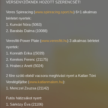
VERSENYZŐKNEK HOZOTT SZERENCSÉT!
Veres Spinracing (
www.spinracing.sport.hu
) 6+1 alkalmas
bérletet nyertek:
1. Kunvári Nóra (5063)
2. Barabás Dalma (10088)
Veresfitt-Power Plate (
www.veresfitt.hu
) 3 alkalmas bérletet
nyertek:
1. Konnáth Erika ((5039)
2. Kerekes Ferenc (21175)
3. Hrabecz Anett (5024)
2 főre szóló ebéd/ vacsora meghívást nyert a Katlan Tóni
Vendéglőjébe (
www.katlanmalom.hu
):
1. Menczel Zsuzsa (21142)
Futós hátizsákot nyert:
1. Sárközy Éva (21106)