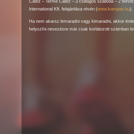
Catez – Terme Catez – 3 csillagos szálloda – 2 felnőtt
International Kft. felajánlása révén (
www.kompas.hu
).
Ha nem akarsz lemaradni vagy kimaradni, akkor érde
helyszîni nevezésre már csak korlátozott számban le