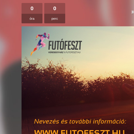
0
0
óra
perc