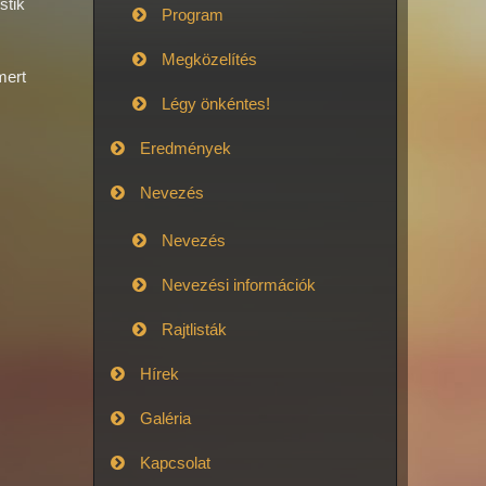
stik
Program
Megközelítés
mert
Légy önkéntes!
Eredmények
Nevezés
Nevezés
Nevezési információk
Rajtlisták
Hírek
Galéria
Kapcsolat