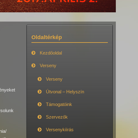
Oldaltérkép
Kezdőoldal
Verseny
Verseny
ményeket
Útvonal – Helyszín
Támogatóink
rsolunk
Szervezők
Versenykiírás
nia/