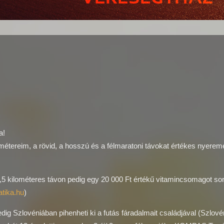
a!
lométereim, a rövid, a hosszú és a félmaratoni távokat értékes nyere
0,5 kilométeres távon pedig egy 20 000 Ft értékű vitamincsomagot so
tika.hu
)
 Szlovéniában pihenheti ki a futás fáradalmait családjával (Szlové