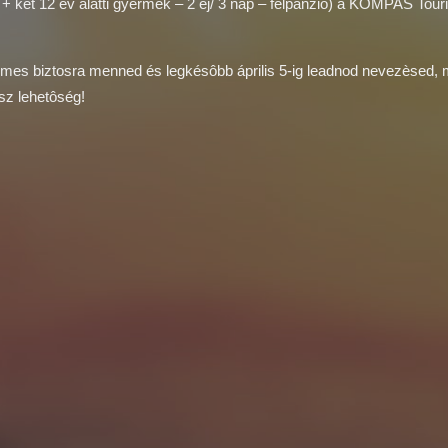
 + két 12 év alatti gyermek – 2 éj/ 3 nap – félpanzió) a KOMPAS Touri
mes biztosra menned és legkésôbb április 5-ig leadnod nevezèsed, 
sz lehetôség!