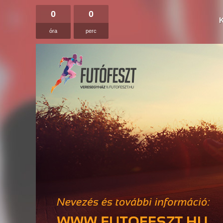
0
0
óra
perc