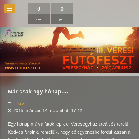
0
0
óra
perc
Már csak egy hónap….
Hírek
2015. március 14. (szombat) 17:42
Egy hónap múlva futók lepik el Veresegyház utcáit és tereit!
Kedves futóink, reméljük, hogy célegyenesbe fordul lassan a