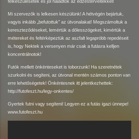
felkészülésetek és jól haladtok az edzésterveitekkel!
Mi szervezők is lelkesen készülünk! A hétvégén bejártuk,
vagyis inkább „befutottuk” az útvonalakat! Megszámoltuk a
kereszteződéseket, lemértük a dőlesszögeket, kimértük a
métereket és feltérképeztük az aszfalt legapróbb repedéseit
is, hogy Nektek a versenyen már csak a futásra kelljen
koncentrálnotok!
Futók mellett önkénteseket is toborzunk! Ha szeretnétek
szurkolni és segíteni, az útvonal mentén számos ponton van
erre lehetőségetek! Önkéntesnek itt jelentkezhettek:
http://futofeszt.hu/legy-onkentes/
Gyertek futni vagy segíteni! Legyen ez a futás igazi ünnepe!
www.futofeszt.hu