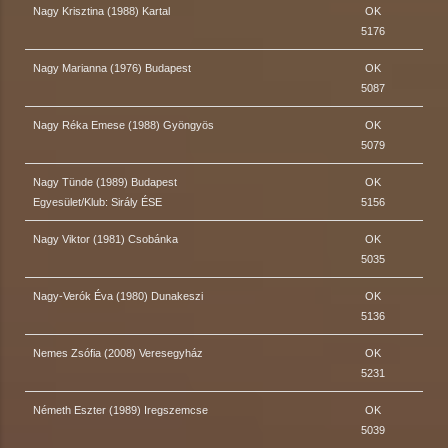
Nagy Krisztina (1988) Kartal
OK
5176
Nagy Marianna (1976) Budapest
OK
5087
Nagy Réka Emese (1988) Gyöngyös
OK
5079
Nagy Tünde (1989) Budapest
OK
Egyesület/Klub: Sirály ÉSE
5156
Nagy Viktor (1981) Csobánka
OK
5035
Nagy-Verók Éva (1980) Dunakeszi
OK
5136
Nemes Zsófia (2008) Veresegyház
OK
5231
Németh Eszter (1989) Iregszemcse
OK
5039