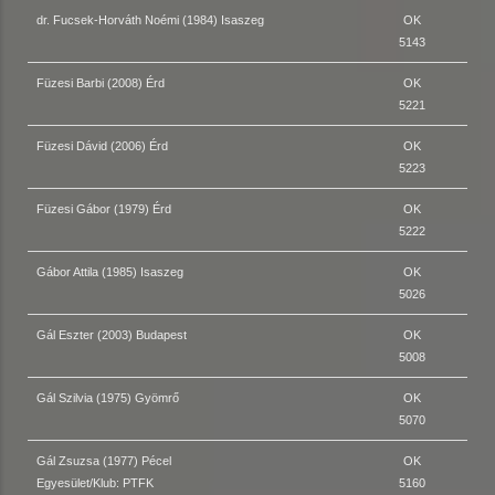
dr. Fucsek-Horváth Noémi (1984) Isaszeg
OK
5143
Füzesi Barbi (2008) Érd
OK
5221
Füzesi Dávid (2006) Érd
OK
5223
Füzesi Gábor (1979) Érd
OK
5222
Gábor Attila (1985) Isaszeg
OK
5026
Gál Eszter (2003) Budapest
OK
5008
Gál Szilvia (1975) Gyömrő
OK
5070
Gál Zsuzsa (1977) Pécel
OK
Egyesület/Klub: PTFK
5160