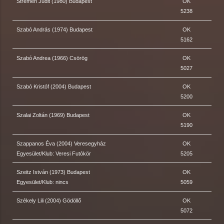
Strémen Judit (1980) Budapest
OK
5238
Szabó András (1974) Budapest
OK
5162
Szabó Andrea (1966) Csörög
OK
5027
Szabó Kristóf (2004) Budapest
OK
5200
Szalai Zoltán (1969) Budapest
OK
5190
Szappanos Éva (2004) Veresegyház
OK
Egyesület/Klub: Veresi Futókör
5205
Szeitz István (1973) Budapest
OK
Egyesület/Klub: nincs
5059
Székely Lili (2004) Gödöllő
OK
5072