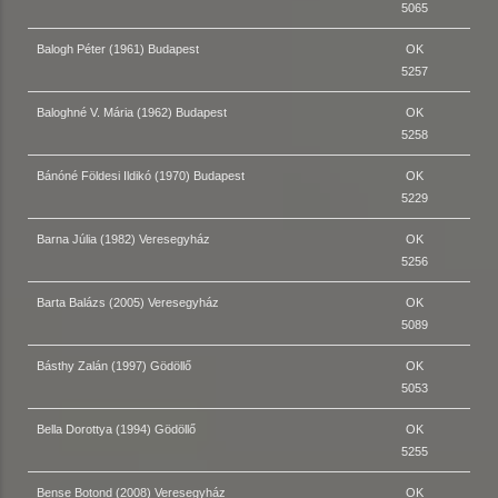
5065
Balogh Péter (1961) Budapest
OK
5257
Baloghné V. Mária (1962) Budapest
OK
5258
Bánóné Földesi Ildikó (1970) Budapest
OK
5229
Barna Júlia (1982) Veresegyház
OK
5256
Barta Balázs (2005) Veresegyház
OK
5089
Básthy Zalán (1997) Gödöllő
OK
5053
Bella Dorottya (1994) Gödöllő
OK
5255
Bense Botond (2008) Veresegyház
OK