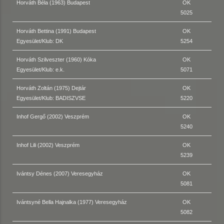
Horváth Béla (1963) Budapest
OK
5025
Horváth Bettina (1991) Budapest
OK
Egyesület/Klub: DK
5254
Horváth Szilveszter (1960) Kóka
OK
Egyesület/Klub: e.k.
5071
Horváth Zoltán (1975) Dejtár
OK
Egyesület/Klub: BADISZVSE
5220
Inhof Gergő (2002) Veszprém
OK
5240
Inhof Lili (2002) Veszprém
OK
5239
Ivántsy Dénes (2007) Veresegyház
OK
5081
Ivántsyné Bella Hajnalka (1977) Veresegyház
OK
5082