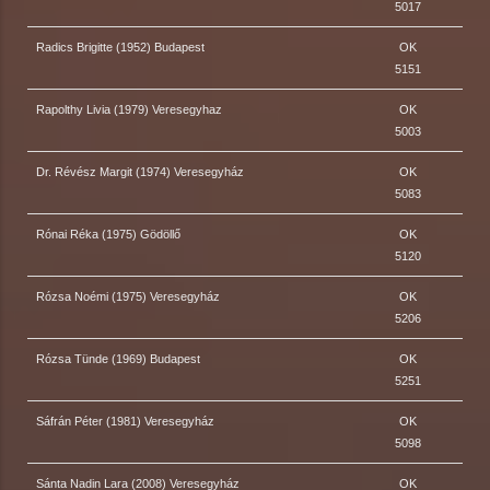
5017
Radics Brigitte (1952) Budapest
OK
5151
Rapolthy Livia (1979) Veresegyhaz
OK
5003
Dr. Révész Margit (1974) Veresegyház
OK
5083
Rónai Réka (1975) Gödöllő
OK
5120
Rózsa Noémi (1975) Veresegyház
OK
5206
Rózsa Tünde (1969) Budapest
OK
5251
Sáfrán Péter (1981) Veresegyház
OK
5098
Sánta Nadin Lara (2008) Veresegyház
OK