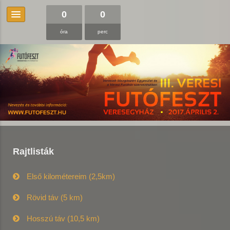
0
0
óra
perc
Rajtlisták
Első kilométereim (2,5km)
Rövid táv (5 km)
Hosszú táv (10,5 km)