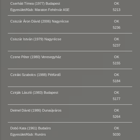
Cserháti Tímea (1977) Budapest
OK
Egyesület/Klub: Maraton Fehérvár ASE
5213
Csiszár Áron Dávid (2006) Nagyrécse
OK
5236
Csiszár István (1979) Nagyrécse
OK
5237
Czene Péter (1980) Veresegyház
OK
5155
Cziráki Szabolcs (1988) Pétfürdő
OK
5184
Czirják László (1983) Budapest
OK
5177
Deimel Dávid (1986) Dunaújváros
OK
5264
Dobó Kata (1961) Budaörs
OK
Egyesület/Klub: Runörs
5030