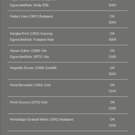
Egyesület/Klub: Sirály ÉSE
5063
Halász Kata (1987) Budapest
OK
5054
Hargitai Ernő (1952) Isaszeg
OK
Egyesület/Klub: Futapest Klub
5009
Havan Gábor (1988) Vác
OK
Egyesület/Klub: SRTG Vác
5180
Hegedűs Eszter (1998) Gödöllő
OK
5052
Honti Bernadett (1992) Göd
OK
5164
Honti Zsuzsa (1970) Göd
OK
5165
Hortobágyi-Szabadi Márta (1991) Budapest
OK
5183