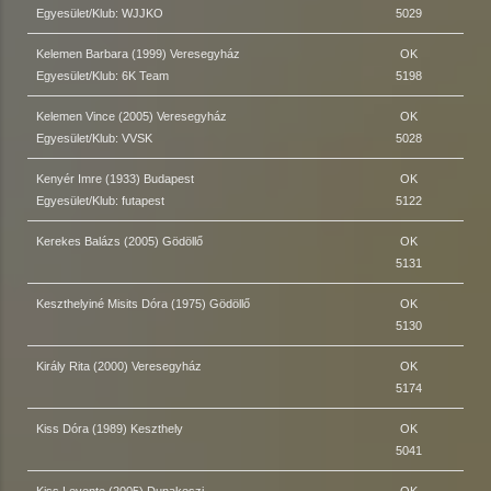
Egyesület/Klub: WJJKO
5029
Kelemen Barbara (1999) Veresegyház
OK
Egyesület/Klub: 6K Team
5198
Kelemen Vince (2005) Veresegyház
OK
Egyesület/Klub: VVSK
5028
Kenyér Imre (1933) Budapest
OK
Egyesület/Klub: futapest
5122
Kerekes Balázs (2005) Gödöllő
OK
5131
Keszthelyiné Misits Dóra (1975) Gödöllő
OK
5130
Király Rita (2000) Veresegyház
OK
5174
Kiss Dóra (1989) Keszthely
OK
5041