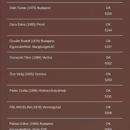
Oláh Tünde (1975) Budapest
OK
5250
Opra Edina (1980) Pécel
OK
5144
Osváth Rudolf (1978) Budapest
OK
Egyesület/Klub: Margitszigeti AC
5107
Oszaczki Tibor (1986) Verőce
OK
5002
Őze Virág (2005) Szentes
OK
5203
Páder Zsófia (1988) Hódmezővásárhely
OK
5191
PÁL ANGELINA (1978) Veresegyház
OK
5208
Palotai Gábor (1966) Budapest
OK
Egyesület/Klub: Sirály ÉSE
5064