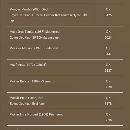
Menyes Vanda (2005) Göd
OK
Egyesület/Klub: Huzella Tivadar Két Tanítási Nyelvű Ált.
5125
Isk.
Mészáros Tamás (1987) Mogyoród
OK
Egyesület/Klub: SRTG-Margitsziget
5024
Meszter Mariann (1975) Budapest
OK
5147
Mező Attila (1972) Gödöllő
OK
5137
Molnár Balázs (1989) Pilismarót
OK
5038
Molnár Erika (1966) Érd
OK
Egyesület/Klub: Érdi futók
5178
Molnár Imre Norbert (1986) Pilismarót
OK
5036