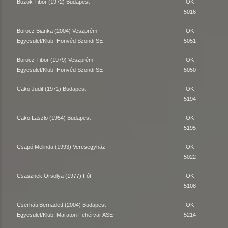
Bozók Tibor (1972) Budapest
OK
5016
Böröcz Bianka (2004) Veszprém
OK
Egyesület/Klub: Honvéd Szondi SE
5051
Böröcz Tibor (1979) Veszprém
OK
Egyesület/Klub: Honvéd Szondi SE
5050
Cako Judit (1971) Budapest
OK
5194
Cako Laszlo (1954) Budapest
OK
5195
Csapó Melinda (1993) Veresegyház
OK
5022
Csasznek Orsolya (1977) Fót
OK
5108
Cserháti Bernadett (2004) Budapest
OK
Egyesület/Klub: Maraton Fehérvár ASE
5214