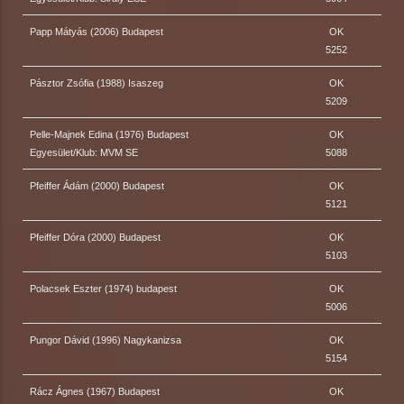
Papp Mátyás (2006) Budapest
OK
5252
Pásztor Zsófia (1988) Isaszeg
OK
5209
Pelle-Majnek Edina (1976) Budapest
OK
Egyesület/Klub: MVM SE
5088
Pfeiffer Ádám (2000) Budapest
OK
5121
Pfeiffer Dóra (2000) Budapest
OK
5103
Polacsek Eszter (1974) budapest
OK
5006
Pungor Dávid (1996) Nagykanizsa
OK
5154
Rácz Ágnes (1967) Budapest
OK