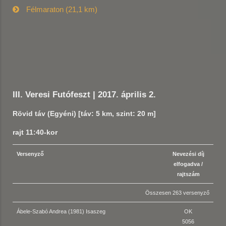
Félmaraton (21,1 km)
III. Veresi Futófeszt | 2017. április 2.
Rövid táv (Egyéni) [táv: 5 km, szint: 20 m]
rajt 11:40-kor
Versenyző
Nevezési díj
elfogadva /
rajtszám
Összesen 263 versenyző
Ábele-Szabó Andrea (1981) Isaszeg
OK
5056