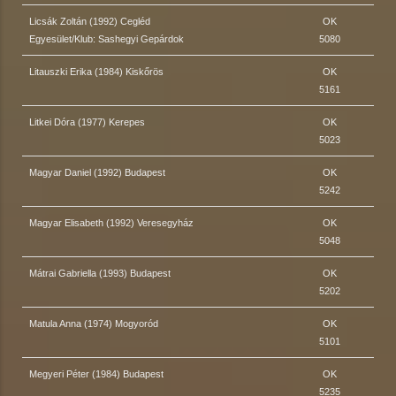
Licsák Zoltán (1992) Cegléd
OK
Egyesület/Klub: Sashegyi Gepárdok
5080
Litauszki Erika (1984) Kiskőrös
OK
5161
Litkei Dóra (1977) Kerepes
OK
5023
Magyar Daniel (1992) Budapest
OK
5242
Magyar Elisabeth (1992) Veresegyház
OK
5048
Mátrai Gabriella (1993) Budapest
OK
5202
Matula Anna (1974) Mogyoród
OK
5101
Megyeri Péter (1984) Budapest
OK
5235