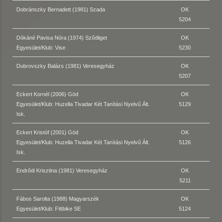
Dobránszky Bernadett (1981) Szada
OK
5204
Dókáné Pavisa Nóra (1974) Sződliget
OK
Egyesület/Klub: Vise
5230
Dubrovszky Balázs (1981) Veresegyház
OK
5207
Eckert Kornél (2006) Göd
OK
Egyesület/Klub: Huzella Tivadar Két Tanítási Nyelvű Ált.
5129
Isk.
Eckert Kristóf (2001) Göd
OK
Egyesület/Klub: Huzella Tivadar Két Tanítási Nyelvű Ált.
5126
Isk.
Endrődi Krisztina (1981) Veresegyház
OK
5211
Fábos Sarolta (1988) Magyarszék
OK
Egyesület/Klub: Fittbike SE
5124