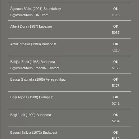
Ágoston Bálint (2001) Szendehely
OK
Egyesület/Klub: DK Team
5115
Albert Dóra (1987) Lábatlan
OK
5037
Antal Piroska (1988) Budapest
OK
5118
Babják Zsolt (1985) Budapest
OK
Egyesület/Klub: Phoenix Contact
5135
Bacsa Gabriella (1965) Veresegyház
OK
5175
Bagi Ágnes (1988) Budapest
OK
5241
Bagi Judit (1990) Budapest
OK
5234
Bagosi Szilvia (1972) Budapest
OK
5189