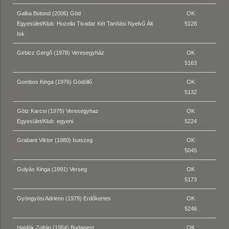
Galba Botond (2006) Göd
OK
Egyesület/Klub: Huzella Tivadar Két Tanítási Nyelvű Ált.
5128
Isk.
Girbicz Gergő (1978) Veresegyház
OK
5163
Gombos Kinga (1976) Gödöllő
OK
5132
Götz Karcsi (1975) Veresegyhaz
OK
Egyesület/Klub: egyeni
5224
Grabant Viktor (1980) Isaszeg
OK
5045
Gulyás Kinga (1991) Verseg
OK
5173
Gyöngyösi Adrienn (1979) Erdőkertes
OK
5246
Hajdók Zoltán (1954) Budapest
OK