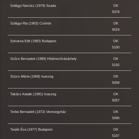
Szilágyi Narcisz (1979) Szada
OK
5078
Szilágyi Ria (1963) Csömör
OK
5019
Szkokna Edit (1983) Budapest
OK
5100
Szűcs Bernadett (1989) Hódmezővásárhely
OK
5192
Szücs Márta (1968) Isaszeg
OK
5058
Takács Katalin (1981) Isaszeg
OK
5057
Terbe Bernadett (1972) Veresegyház
OK
5096
Terjék Éva (1977) Budapest
OK
5167