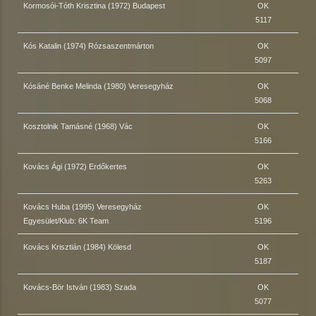
Kormosói-Tóth Krisztina (1972) Budapest
OK
5117
Kós Katalin (1974) Rózsaszentmárton
OK
5097
Kósáné Benke Melinda (1980) Veresegyház
OK
5068
Kosztolnik Tamásné (1968) Vác
OK
5166
Kovács Ági (1972) Erdőkertes
OK
5263
Kovács Huba (1995) Veresegyház
OK
Egyesület/Klub: 6K Team
5196
Kovács Krisztián (1984) Kölesd
OK
5187
Kovács-Bör István (1983) Szada
OK
5077