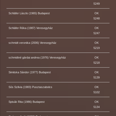
5249
Schläfer Làszlo (1965) Budapest
OK
5248
Schläfer Réka (1987) Veresegyház
OK
5247
schmidt veronika (2006) Veresegyház
OK
5219
schmidtné gárdai andrea (1976) Veresegyház
OK
5218
Simitska Sándor (1977) Budapest
OK
5139
Sós Szilvia (1983) Pusztaszabolcs
OK
5102
Spisák Rita (1986) Budapest
OK
5134