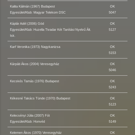
Kalita Kálmán (1967) Budapest
OK
Egyesület/Klub: Magyar Telekom DSC
5047
Káplár Adél (2006) Göd
OK
Egyesület/Klub: Huzella Tivadar Két Tanítási Nyelvű Ált.
5127
Isk.
Karf Veronika (1973) Nagykanizsa
OK
5153
Kárpáti Ákos (2004) Veresegyház
OK
5046
Kecskés Tamás (1976) Budapest
OK
5243
Kékesné Takács Tünde (1970) Budapest
OK
5123
Kelecsényi Júlia (2007) Fót
OK
Egyesület/Klub: Honvéd
5149
Kelemen Ákos (1970) Veresegyház
OK