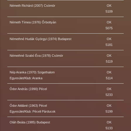
Németh Richárd (2007) Csömör
OK
5109
Németh Tímea (1976) Őrbottyán
OK
5075
Némethné Hudák Györgyi (1974) Budapest
OK
5181
Némethné Szabó Éva (1978) Csömör
OK
5119
Nép Aranka (1970) Szigethalom
OK
Egyesület/Klub: Aranka
5114
Ódor András (1990) Pécel
OK
5233
Ódor Attiláné (1963) Pécel
OK
Egyesület/Klub: Péceli Párducok
5199
Oláh Beáta (1985) Budapest
OK
5133