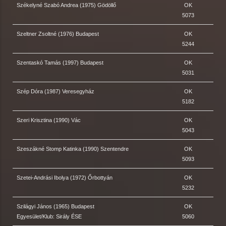
Székelyné Szabó Andrea (1975) Gödöllő
OK
5073
Szeltner Zsoltné (1976) Budapest
OK
5244
Szentaskó Tamás (1997) Budapest
OK
5031
Szép Dóra (1987) Veresegyház
OK
5182
Szeri Krisztina (1990) Vác
OK
5043
Szeszákné Stomp Katinka (1990) Szentendre
OK
5093
Szetei-Andrási Ibolya (1972) Őrbottyán
OK
5232
Szilágyi János (1965) Budapest
OK
Egyesület/Klub: Sirály ÉSE
5060