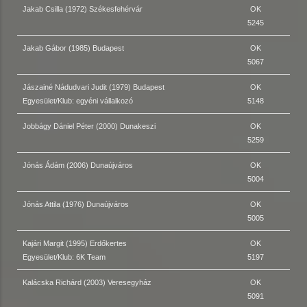
Jakab Csilla (1972) Székesfehérvár
OK
5245
Jakab Gábor (1985) Budapest
OK
5067
Jászainé Nádudvari Judit (1979) Budapest
OK
Egyesület/Klub: egyéni vállalkozó
5148
Jobbágy Dániel Péter (2000) Dunakeszi
OK
5259
Jónás Ádám (2006) Dunaújváros
OK
5004
Jónás Attila (1976) Dunaújváros
OK
5005
Kajári Margit (1995) Erdőkertes
OK
Egyesület/Klub: 6K Team
5197
Kalácska Richárd (2003) Veresegyház
OK
5091