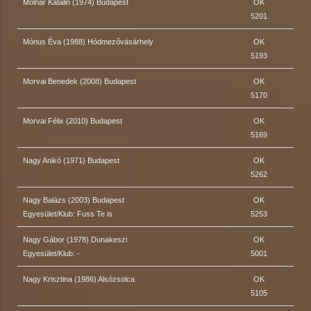
Molnár Katalin (1974) Budapest
OK
5201
Mónus Éva (1988) Hódmezővásárhely
OK
5193
Morvai Benedek (2008) Budapest
OK
5170
Morvai Félix (2010) Budapest
OK
5169
Nagy Anikó (1971) Budapest
OK
5262
Nagy Balázs (2003) Budapest
OK
Egyesület/Klub: Fuss Te is
5253
Nagy Gábor (1978) Dunakeszi
OK
Egyesület/Klub: -
5001
Nagy Krisztina (1986) Alsózsolca
OK
5105