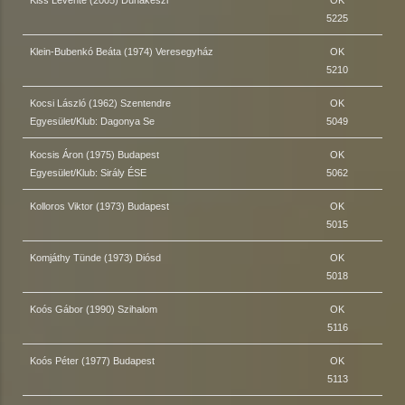
Kiss Levente (2005) Dunakeszi
OK
5225
Klein-Bubenkó Beáta (1974) Veresegyház
OK
5210
Kocsi László (1962) Szentendre
OK
Egyesület/Klub: Dagonya Se
5049
Kocsis Áron (1975) Budapest
OK
Egyesület/Klub: Sirály ÉSE
5062
Kolloros Viktor (1973) Budapest
OK
5015
Komjáthy Tünde (1973) Diósd
OK
5018
Koós Gábor (1990) Szihalom
OK
5116
Koós Péter (1977) Budapest
OK
5113