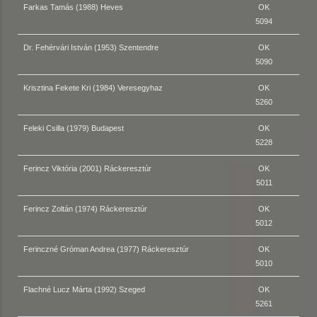
Farkas Tamás (1988) Heves
OK
5094
Dr. Fehérvári István (1953) Szentendre
OK
5090
Krisztina Fekete Kri (1984) Veresegyhaz
OK
5260
Feleki Csilla (1979) Budapest
OK
5228
Ferincz Viktória (2001) Ráckeresztúr
OK
5011
Ferincz Zoltán (1974) Ráckeresztúr
OK
5012
Ferinczné Gróman Andrea (1977) Ráckeresztúr
OK
5010
Flachné Lucz Márta (1992) Szeged
OK
5261