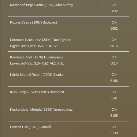
Kovácsné Birgés Anna (1978) Jászberény
OK
5032
Kozma Csaba (1987) Budapest
OK
5092
Körmendi Gréta Inez (2004) Dunaújváros
OK
Egyesület/Klub: DUNAFERR SE
5013
Körmendi Zsolt (1976) Dunaújváros
OK
Egyesület/Klub: SZP-ASZTALOS SE
5014
Kőrös Marcell Róbert (2008) Szada
OK
5186
Krak-Babják Evelin (1987) Budapest
OK
5141
Kuska-Ujvári Melinda (1980) Veresegyház
OK
5185
Larisch Gitti (1979) Gödöllő
OK
5138